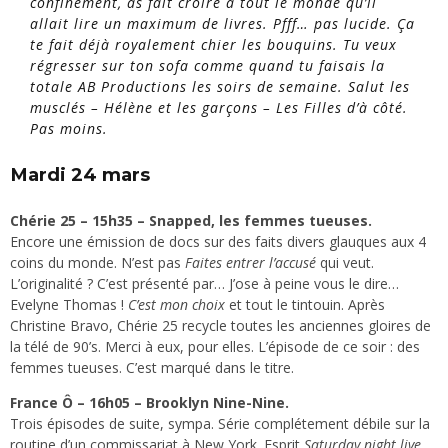
confinement, as fait croire à tout le monde qu’il
allait lire un maximum de livres. Pfff… pas lucide. Ça
te fait déjà royalement chier les bouquins. Tu veux
régresser sur ton sofa comme quand tu faisais la
totale AB Productions les soirs de semaine. Salut les
musclés – Hélène et les garçons – Les Filles d’à côté.
Pas moins.
Mardi 24 mars
Chérie 25 – 15h35 – Snapped, les femmes tueuses.
Encore une émission de docs sur des faits divers glauques aux 4
coins du monde. N’est pas
Faites entrer l’accusé
qui veut.
L’originalité ? C’est présenté par… J’ose à peine vous le dire…
Evelyne Thomas !
C’est mon choix
et tout le tintouin. Après
Christine Bravo, Chérie 25 recycle toutes les anciennes gloires de
la télé de 90’s. Merci à eux, pour elles. L’épisode de ce soir : des
femmes tueuses. C’est marqué dans le titre.
France Ô – 16h05 – Brooklyn Nine-Nine.
Trois épisodes de suite, sympa. Série complétement débile sur la
routine d’un commissariat à New York. Esprit
Saturday night live
,