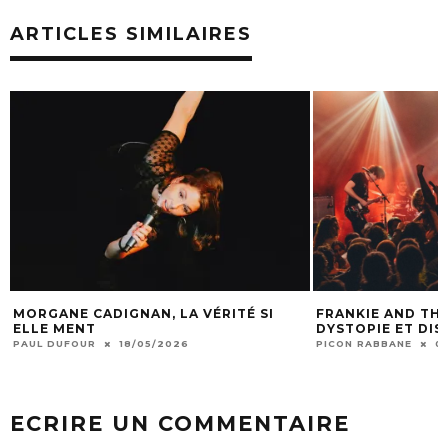
ARTICLES SIMILAIRES
MORGANE CADIGNAN, LA VÉRITÉ SI
FRANKIE AND THE
ELLE MENT
DYSTOPIE ET DI
PAUL DUFOUR
18/05/2026
PICON RABBANE
0
ECRIRE UN COMMENTAIRE