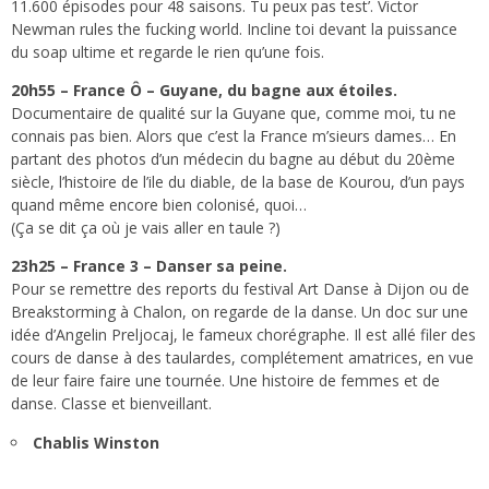
11.600 épisodes pour 48 saisons. Tu peux pas test’. Victor
Newman rules the fucking world. Incline toi devant la puissance
du soap ultime et regarde le rien qu’une fois.
20h55 – France Ô – Guyane, du bagne aux étoiles.
Documentaire de qualité sur la Guyane que, comme moi, tu ne
connais pas bien. Alors que c’est la France m’sieurs dames… En
partant des photos d’un médecin du bagne au début du 20ème
siècle, l’histoire de l’ile du diable, de la base de Kourou, d’un pays
quand même encore bien colonisé, quoi…
(Ça se dit ça où je vais aller en taule ?)
23h25 – France 3 – Danser sa peine.
Pour se remettre des reports du festival Art Danse à Dijon ou de
Breakstorming à Chalon, on regarde de la danse. Un doc sur une
idée d’Angelin Preljocaj, le fameux chorégraphe. Il est allé filer des
cours de danse à des taulardes, complétement amatrices, en vue
de leur faire faire une tournée. Une histoire de femmes et de
danse. Classe et bienveillant.
Chablis Winston