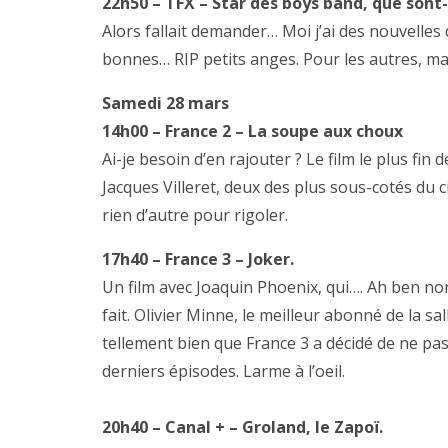
22h50 – TFX – Star des boys band, que sont-
Alors fallait demander… Moi j’ai des nouvelles 
bonnes… RIP petits anges. Pour les autres, mat
Samedi 28 mars
14h00 – France 2 – La soupe aux choux
Ai-je besoin d’en rajouter ? Le film le plus fi
Jacques Villeret, deux des plus sous-cotés du c
rien d’autre pour rigoler.
17h40 – France 3 – Joker.
Un film avec Joaquin Phoenix, qui…. Ah ben no
fait. Olivier Minne, le meilleur abonné de la sa
tellement bien que France 3 a décidé de ne pas 
derniers épisodes. Larme à l’oeil.
20h40 – Canal + – Groland, le Zapoï.