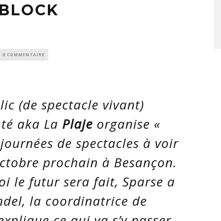
 BLOCK
0 COMMENTAIRE
ic (de spectacle vivant)
té aka La
Plaje
organise «
 journées de spectacles à voir
octobre prochain à Besançon.
i le futur sera fait, Sparse a
del, la coordinatrice de
explique ce qui va s’y passer.