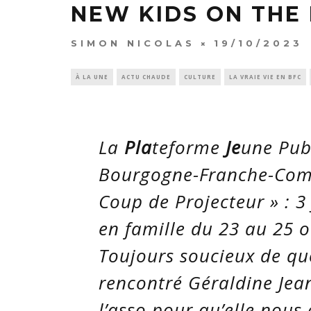
NEW KIDS ON THE
SIMON NICOLAS
19/10/2023
À LA UNE
ACTU CHAUDE
CULTURE
LA VRAIE VIE EN BFC
La
Pla
teforme
Je
une Publ
Bourgogne-Franche-Com
Coup de Projecteur » : 3
en famille du 23 au 25 
Toujours soucieux de quo
rencontré Géraldine Jean
l’asso pour qu’elle nous 