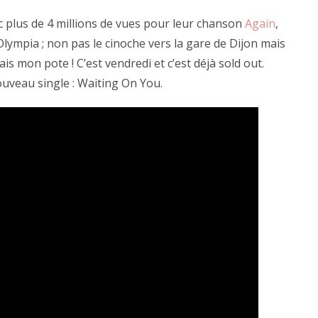
c plus de 4 millions de vues pour leur chanson
Again
,
Olympia ; non pas le cinoche vers la gare de Dijon mais
ais mon pote ! C’est vendredi et c’est déjà sold out.
ouveau single : Waiting On You.