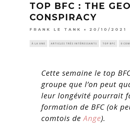
TOP BFC : THE GE
CONSPIRACY
FRANK LE TANK
20/10/2021
À LA UNE
ARTICLES TRÈS INTÉRESSANTS
TOP BFC
0 CO
Cette semaine le top BFC
groupe que l’on peut qua
leur longévité pourrait f
formation de BFC (ok peu
comtois de
Ange
).