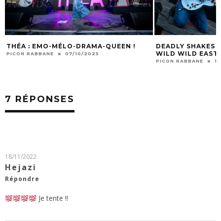
THÉA : EMO-MÉLO-DRAMA-QUEEN !
DEADLY SHAKES :
WILD WILD EAST
PICON RABBANE
07/10/2025
PICON RABBANE
1
7 RÉPONSES
18/11/2022
Hejazi
Répondre
Je tente !!