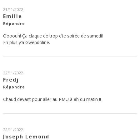
21/11/2022
Emilie
Répondre
Oooouh! Ça claque de trop c’te soirée de samedi!
En plus y’a Gwendoline.
22/11/2022
Fredj
Répondre
Chaud devant pour aller au PMU à 8h du matin !!
23/11/2022
Joseph Lémond