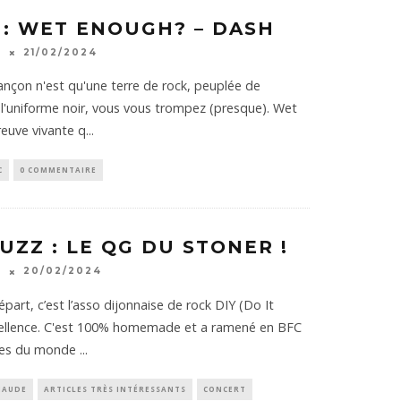
 : WET ENOUGH? – DASH
K
21/02/2024
ançon n'est qu'une terre de rock, peuplée de
 l'uniforme noir, vous vous trompez (presque). Wet
reuve vivante q
...
C
0 COMMENTAIRE
ZZ : LE QG DU STONER !
K
20/02/2024
art, c’est l’asso dijonnaise de rock DIY (Do It
cellence. C'est 100% homemade et a ramené en BFC
pes du monde
...
HAUDE
ARTICLES TRÈS INTÉRESSANTS
CONCERT