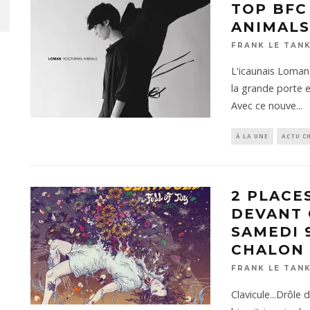
TOP BFC
ANIMALS
FRANK LE TAN
L'icaunais Loman 
la grande porte en
Avec ce nouve
...
À LA UNE
ACTU C
2 PLACE
DEVANT 
SAMEDI 
CHALON
FRANK LE TAN
Clavicule...Drôl