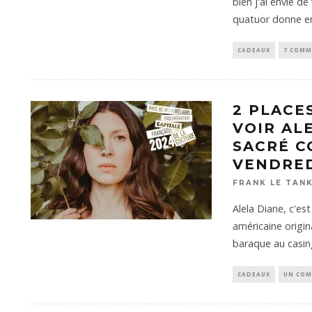
bien j'ai envie de
quatuor donne e
CADEAUX
7 COMM
2 PLACE
VOIR AL
SACRÉ C
VENDRED
FRANK LE TAN
Alela Diane, c'est
américaine origin
baraque au casin
CADEAUX
UN COM