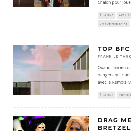
Chalon pour joue
À LA UNE
ACTU C
UN COMMENTAIRE
TOP BFC
FRANK LE TAN
Quand l'ancien di
bangers qui claq
avec le Rémois 
À LA UNE
TOP BF
DRAG ME
BRETZEL