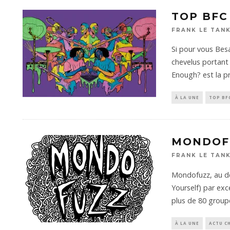
TOP BFC
FRANK LE TAN
Si pour vous Bes
chevelus portant
Enough? est la p
À LA UNE
TOP BF
MONDOFU
FRANK LE TAN
Mondofuzz, au dép
Yourself) par ex
plus de 80 grou
À LA UNE
ACTU C