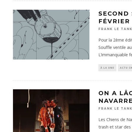
SECOND S
FÉVRIER
FRANK LE TAN
Pour la 2ème édi
Souffle ventile a
L’immanquable fe
À LA UNE
ACTU C
ON A LÂ
NAVARRE
FRANK LE TAN
Les Chiens de Na
trash et star des