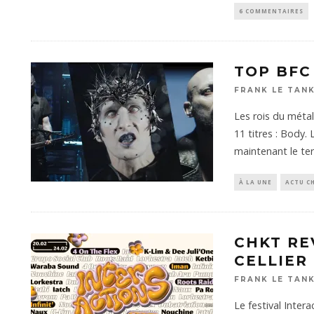
6 COMMENTAIRES
TOP BFC
FRANK LE TAN
Les rois du méta
11 titres : Body.
maintenant le ter
À LA UNE
ACTU C
CHKT RE
CELLIER
FRANK LE TAN
Le festival Inte