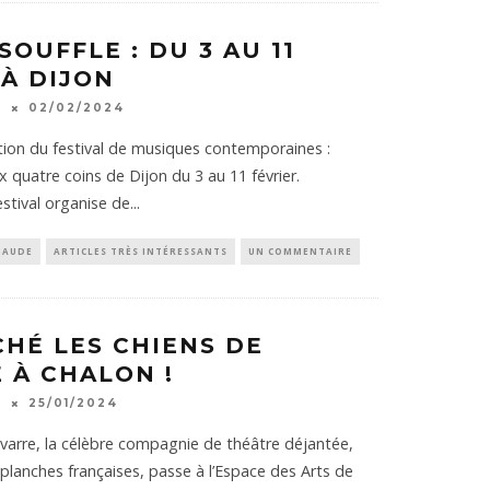
OUFFLE : DU 3 AU 11
 À DIJON
K
02/02/2024
tion du festival de musiques contemporaines :
ux quatre coins de Dijon du 3 au 11 février.
stival organise de
...
HAUDE
ARTICLES TRÈS INTÉRESSANTS
UN COMMENTAIRE
CHÉ LES CHIENS DE
 À CHALON !
K
25/01/2024
varre, la célèbre compagnie de théâtre déjantée,
 planches françaises, passe à l’Espace des Arts de