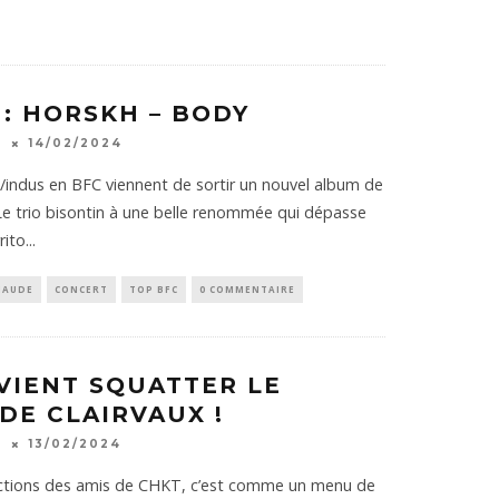
 : HORSKH – BODY
K
14/02/2024
l/indus en BFC viennent de sortir un nouvel album de
 Le trio bisontin à une belle renommée qui dépasse
rito
...
HAUDE
CONCERT
TOP BFC
0 COMMENTAIRE
VIENT SQUATTER LE
 DE CLAIRVAUX !
K
13/02/2024
ractions des amis de CHKT, c’est comme un menu de