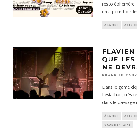
resto éphémère : 
en a pour tous l
À LA UNE
ACTU C
FLAVIEN
QUE LES
NE DEVR
FRANK LE TAN
Dans le game de
Léviathan, très r
dans le paysage 
À LA UNE
ACTU C
0 COMMENTAIRE