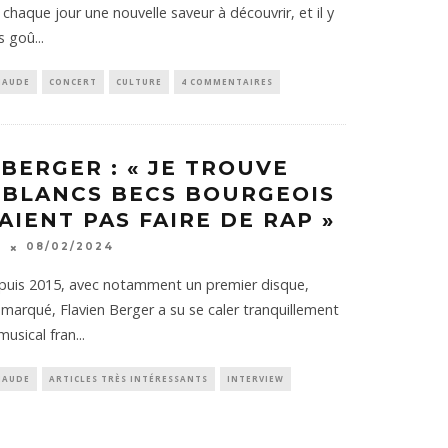
chaque jour une nouvelle saveur à découvrir, et il y
es goû
...
HAUDE
CONCERT
CULTURE
4 COMMENTAIRES
 BERGER : « JE TROUVE
 BLANCS BECS BOURGEOIS
AIENT PAS FAIRE DE RAP »
K
08/02/2024
puis 2015, avec notamment un premier disque,
emarqué, Flavien Berger a su se caler tranquillement
musical fran
...
HAUDE
ARTICLES TRÈS INTÉRESSANTS
INTERVIEW