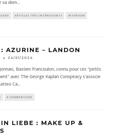
r sa dern
...
HAUDE
ARTICLES TRÈS INTÉRESSANTS
INTERVIEW
 : AZURINE – LANDON
K
24/01/2024
jonnais, Bastien Francoulon, connu pour ces "petits
uent" avec The George Kaplan Conspiracy s'associe
Matteo Ca
...
C
0 COMMENTAIRE
IN LIEBE : MAKE UP &
S