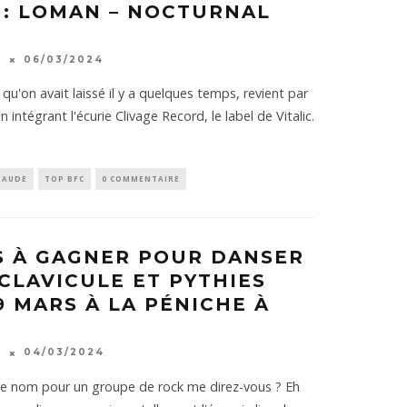
 : LOMAN – NOCTURNAL
K
06/03/2024
qu'on avait laissé il y a quelques temps, revient par
 intégrant l'écurie Clivage Record, le label de Vitalic.
HAUDE
TOP BFC
0 COMMENTAIRE
S À GAGNER POUR DANSER
CLAVICULE ET PYTHIES
9 MARS À LA PÉNICHE À
K
04/03/2024
e de nom pour un groupe de rock me direz-vous ? Eh