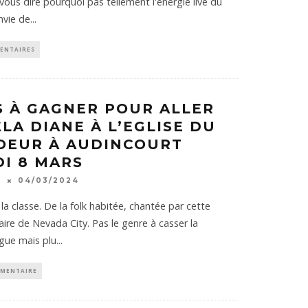
 vous dire pourquoi pas tellement l'énergie live du
nvie de
...
ENTAIRES
S À GAGNER POUR ALLER
ELA DIANE À L’EGLISE DU
OEUR À AUDINCOURT
I 8 MARS
K
04/03/2024
 la classe. De la folk habitée, chantée par cette
aire de Nevada City. Pas le genre à casser la
gue mais plu
...
MENTAIRE